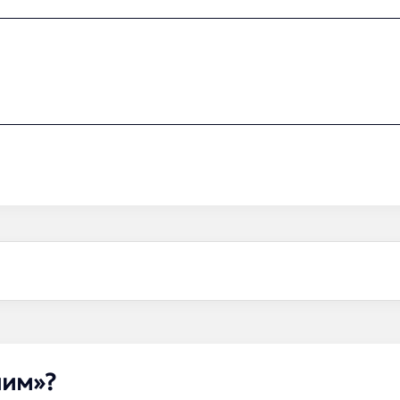
шим»?