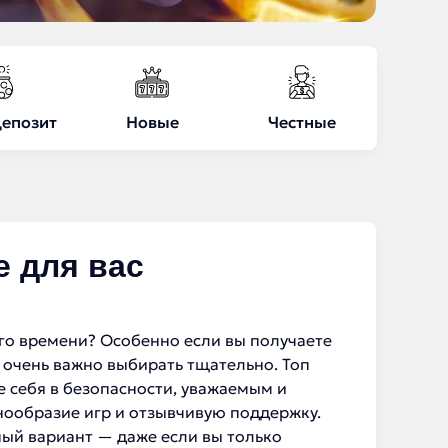
депозит
Новые
Честные
е для вас
его времени? Особенно если вы получаете
 очень важно выбирать тщательно. Топ
те себя в безопасности, уважаемым и
нообразие игр и отзывчивую поддержку.
ьный вариант — даже если вы только