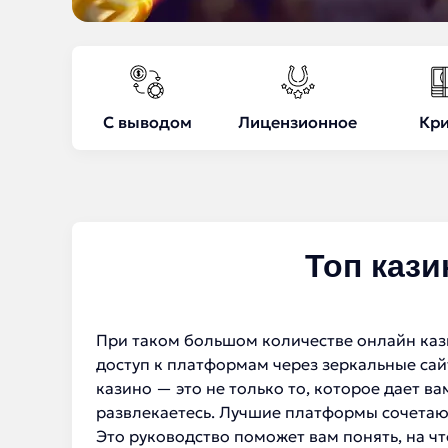
С выводом
Лицензионное
Кри
Топ кази
При таком большом количестве онлайн кази
доступ к платформам через зеркальные сай
казино — это не только то, которое дает ва
развлекаетесь. Лучшие платформы сочетают
Это руководство поможет вам понять, на чт