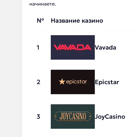
начинаете.
№
Название казино
Vavada
Epicstar
JoyCasino