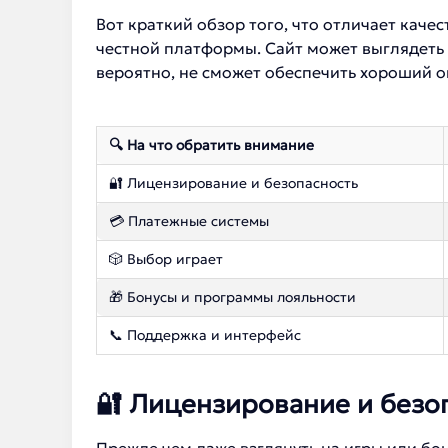
Вот краткий обзор того, что отличает каче
честной платформы. Сайт может выглядеть п
вероятно, не сможет обеспечить хороший о
🔍 На что обратить внимание
🔐 Лицензирование и безопасность
💳 Платежные системы
🎲 Выбор играет
🎁 Бонусы и программы лояльности
📞 Поддержка и интерфейс
🔐 Лицензирование и безо