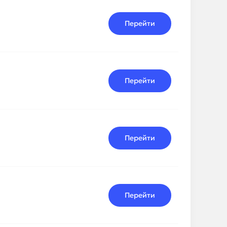
Перейти
Перейти
Перейти
Перейти