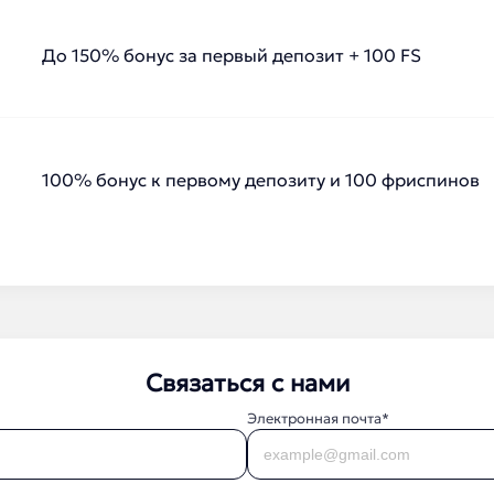
До 150% бонус за первый депозит + 100 FS
100% бонус к первому депозиту и 100 фриспинов
Связаться с нами
Электронная почта*